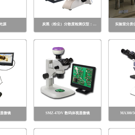
冷光源
炭黑（粉尘）分散度检测仪型：
实验室分质
BA5000
频显微镜
SMZ-47DV 数码体视显微镜
MA300