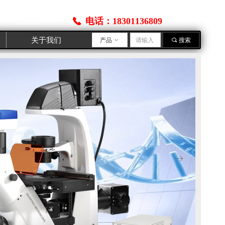
http://ww
电话：18301136809
끅
w.cnoptec
.com
关于我们
产品
ꀁ
끠
搜索
ꁹ