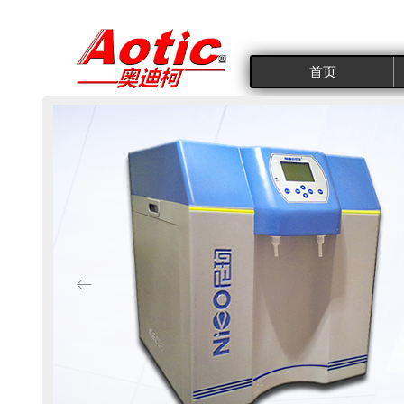
http://w
http:
nicoce.
m17.
首页
ꂃ